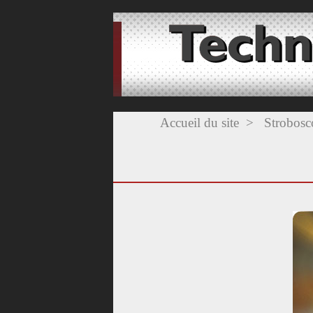
Accueil du site
>
Strobosc